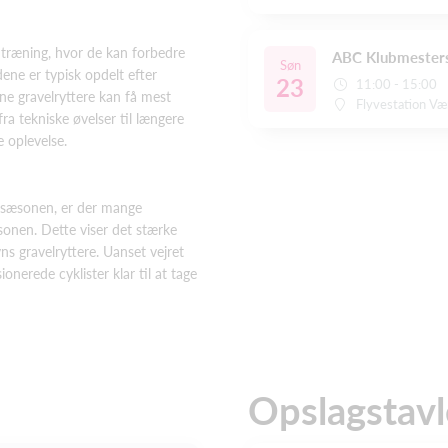
 træning, hvor de kan forbedre
ABC Klubmesters
Søn
ene er typisk opdelt efter
23
11:00 - 15:00
ne gravelryttere kan få mest
Flyvestation Væ
ra tekniske øvelser til længere
e oplevelse.
ersæsonen, er der mange
sonen. Dette viser det stærke
 gravelryttere. Uanset vejret
onerede cyklister klar til at tage
Opslagstavl