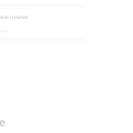
kab i Linjeløb
rløse
e