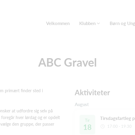
Velkommen
Klubben
Børn og Un
ABC Gravel
m primært finder sted i
Aktiviteter
August
ønsker at udfordre sig selv på
 foregår hver lørdag og er opdelt
Tirsdagsfartleg p
Tir
t vælge den gruppe, der passer
18
17:00 - 19:30