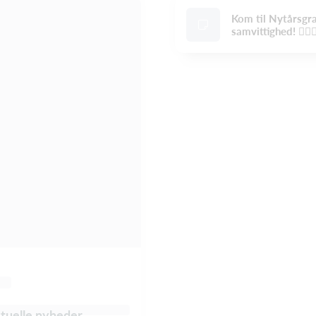
Kom til Nytårsgra
samvittighed! 🚴‍♂️
ktuelle nyheder