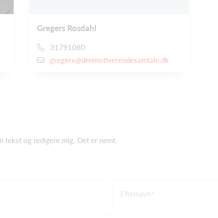
Gregers Rosdahl
31791080
gregers@denmotiverendesamtale.dk
gen tekst og redigere mig. Det er nemt.
Efternavn