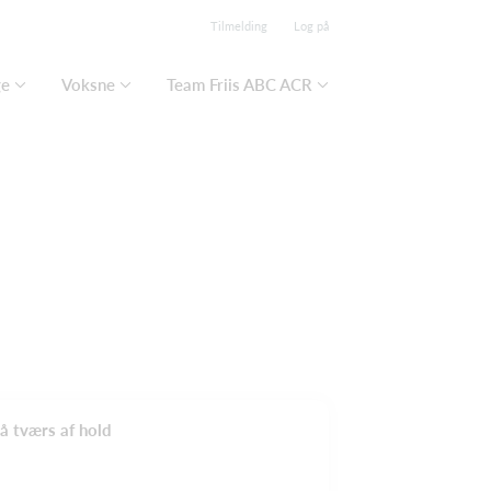
Tilmelding
Log på
ge
Voksne
Team Friis ABC ACR
å tværs af hold