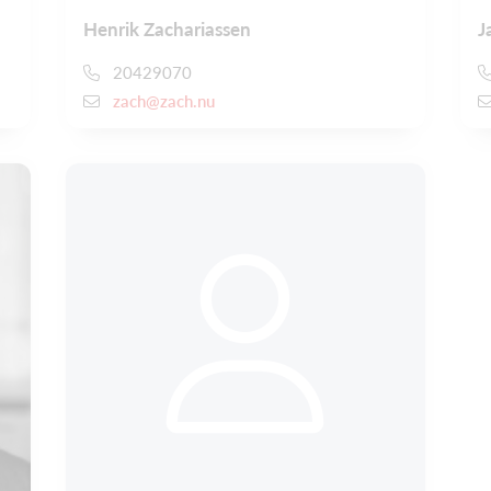
Henrik Zachariassen
J
20429070
zach@zach.nu