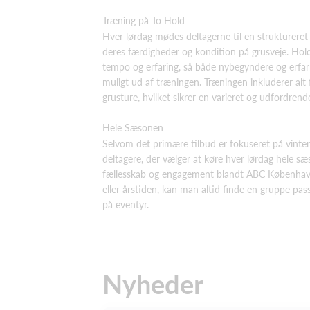
Træning på To Hold
Hver lørdag mødes deltagerne til en struktureret
deres færdigheder og kondition på grusveje. Hold
tempo og erfaring, så både nybegyndere og erfar
muligt ud af træningen. Træningen inkluderer alt f
grusture, hvilket sikrer en varieret og udfordrend
Hele Sæsonen
Selvom det primære tilbud er fokuseret på vint
deltagere, der vælger at køre hver lørdag hele sæ
fællesskab og engagement blandt ABC Københavns
eller årstiden, kan man altid finde en gruppe passi
på eventyr.
Nyheder