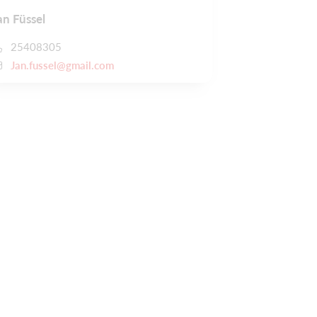
an Füssel
25408305
Jan.fussel@gmail.com