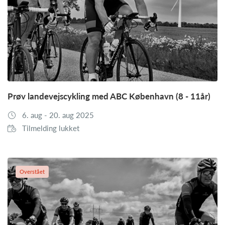
Prøv landevejscykling med ABC København (8 - 11år)
6. aug - 20. aug 2025
Tilmelding lukket
Overstået