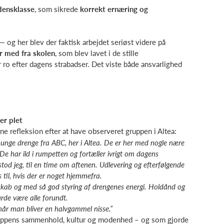
densklasse
, som sikrede
korrekt ernæring og
f — og her blev der faktisk arbejdet seriøst videre på
r med fra skolen
, som blev lavet i de stille
 ro efter dagens strabadser. Det viste både ansvarlighed
er plet
ne refleksion efter at have observeret gruppen i Altea:
de unge drenge fra ABC, her i Altea. De er her med nogle nære
e har ild i rumpetten og fortæller ivrigt om dagens
rstod jeg, til en time om aftenen. Udlevering og efterfølgende
 til, hvis der er noget hjemmefra.
sskab og med så god styring af drengenes energi. Holdånd og
burde være alle forundt.
når man bliver en halvgammel nisse.”
ruppens sammenhold, kultur og modenhed – og som gjorde