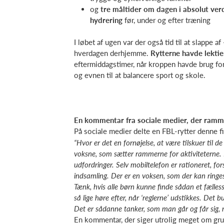
og
tre måltider om dagen i absolut ver
hydrering
før, under og efter træning
I løbet af ugen var der også tid til at slappe a
hverdagen derhjemme.
Rytterne havde lektie
eftermiddagstimer, når kroppen havde brug for
og evnen til at balancere sport og skole.
En kommentar fra sociale medier, der ramm
På sociale medier delte en FBL‑rytter denne fi
“Hvor er det en fornøjelse, at være tilskuer til 
voksne, som sætter rammerne for aktiviteterne. D
udfordringer. Selv mobiltelefon er rationeret, fo
indsamling. Der er en voksen, som der kan ringes
Tænk, hvis alle børn kunne finde sådan et fælle
så lige høre efter, når ‘reglerne’ udstikkes. Det 
Det er sådanne tanker, som man går og får sig, 
En kommentar, der siger utrolig meget om g