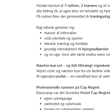
Holdet bestod af
7 ryttere
,
3 trænere
og et s
alle bidrog til, at ugen blev en helstøbt og fan
På cyklen blev der gennemført
6 træningsdag
Bag tallene gemmer sig:
masser af intervaller
små cykelløb og spurter
teknisk træning og holdløb
grundig introduktion til
bjergnedkørsler
og en uge, hvor alle lærte endnu mere o
Næsten kun sol – og lidt tiltrængt regnskole
Vejret viste sig næsten kun fra sin bedste si
til
regnvejrscykelløb
– en værdifuld test af udst
Professionelle rammer på Cap Negret
Basecamp var det ikoniske
Hotel Cap Negre
egen cykelgarage
værksted og cykelvask
trygge og cykelvenlige rammer