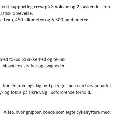
tærkt
supporting crew på 3 voksne og 2 søskende
, som
tastisk oplevelse.
e i rap
,
450 kilometer
og
6.500 højdemeter
.
med fokus på sikkerhed og teknik
m hinandens styrker og svagheder
de. Kun én træningsdag bød på regn, men den blev udnyttet
yr og fokus på sikre valg i udfordrende forhold.
t
i Altea, hvor gruppen boede som ægte cykelryttere med: